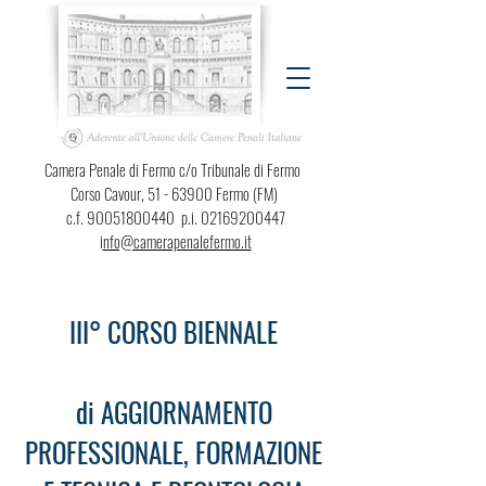
Camera Penale di Fermo c/o Tribunale di Fermo
Corso Cavour,
51 - 63900
Fermo (FM)
c.f.
90051800440
p.i.
02169200447
i
nfo@camerapenalefermo.it
III° CORSO BIENNALE
di AGGIORNAMENTO
PROFESSIONALE, FORMAZIONE