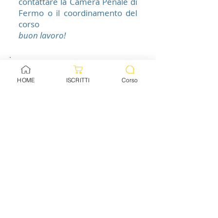
contattare la Camera Penale di
Fermo o il coordinamento del
corso
buon lavoro!
HOME
ISCRITTI
Corso
diritto PENALE
diritto PROCESSUALE PENALE
deontologia forense